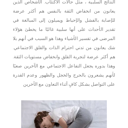
النتائج السلبية ، مثل حالات الاكتئاب. الأشخاص الذين
طريقة التعيين
يعانون من انخفاض الثقة بالنفس هم أكثر عرضة
للإصابة بالفشل والإحباط ويميلون إلى المبالغة في
تقدير الأحداث على أنها سلبية غالبًا ما يخطئ هؤلاء
المرضى في تفسير الأشياء وهذا هو السبب في أنهم بلا
سبت
جمعة
خميس
أربعاء
ثلاثاء
اثنين
أحد
شك يعانون من تدني احترام الذات والقلق الاجتماعي.
26
27
28
29
30
31
1
هم أكثر عرضة لتجربة القلق وانخفاض مستويات الثقة.
2
3
4
5
6
7
8
وهذا بدوره يجعل التفاعل الاجتماعي مع الآخرين صعبًا
9
10
11
12
13
14
15
لأنهم يشعرون بالحرج والخجل والظهور وعدم القدرة
16
17
18
19
20
21
22
على التواصل بشكل كافٍ أثناء التعاون مع الآخرين
23
24
25
26
27
28
29
30
31
1
2
3
4
5